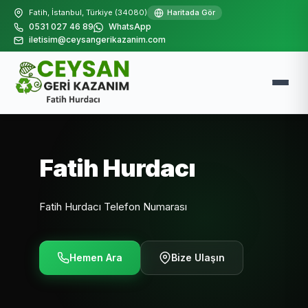
Fatih, İstanbul, Türkiye (34080)
Haritada Gör
0531 027 46 89
WhatsApp
iletisim@ceysangerikazanim.com
Fatih Hurdacı
Fatih Hurdacı Telefon Numarası
Hemen Ara
Bize Ulaşın