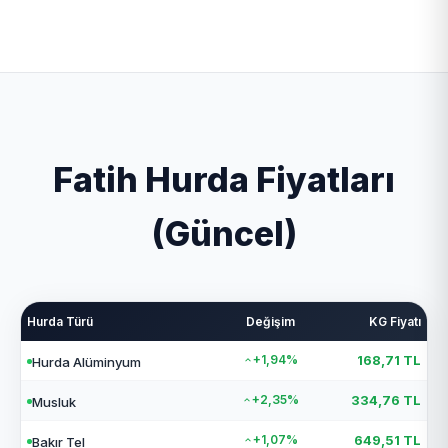
Fatih hurdacı olarak İstanbul ilinin toplam 39
kazandırmaktadır. Ayrıca bina yıkımı ve fabrika
ilçesinde geniş bir mobil ağ ile hizmet veriyoruz.
sökümü hizmetlerini vermektedir. Kapıda nakit
Özellikle Adalar, Esenyurt, Gaziosmanpaşa,
ödeme ve hızlı havale/EFT yöntemi ile çalışmaktadır.
Küçükçekmece ilçelerinde yoğun hizmet
vermekteyiz.
Fatih Hurda Fiyatları
(Güncel)
Hurda Türü
Değişim
KG Fiyatı
+1,94%
168,71 TL
Hurda Alüminyum
+2,35%
334,76 TL
Musluk
+1,07%
649,51 TL
Bakır Tel