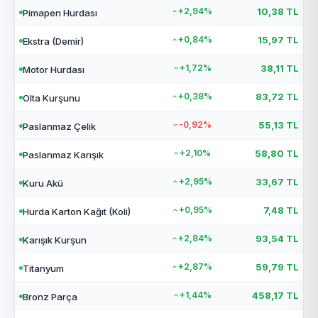
+2,94%
10,38 TL
Pimapen Hurdası
+0,84%
15,97 TL
Ekstra (Demir)
+1,72%
38,11 TL
Motor Hurdası
+0,38%
83,72 TL
Olta Kurşunu
-0,92%
55,13 TL
Paslanmaz Çelik
+2,10%
58,80 TL
Paslanmaz Karışık
+2,95%
33,67 TL
Kuru Akü
+0,95%
7,48 TL
Hurda Karton Kağıt (Koli)
+2,84%
93,54 TL
Karışık Kurşun
+2,87%
59,79 TL
Titanyum
+1,44%
458,17 TL
Bronz Parça