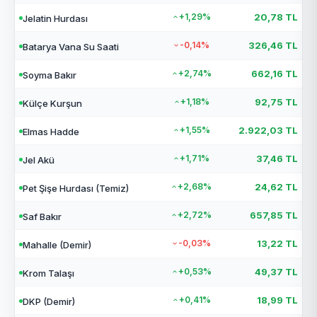
+1,29%
20,78 TL
Jelatin Hurdası
-0,14%
326,46 TL
Batarya Vana Su Saati
+2,74%
662,16 TL
Soyma Bakır
+1,18%
92,75 TL
Külçe Kurşun
+1,55%
2.922,03 TL
Elmas Hadde
+1,71%
37,46 TL
Jel Akü
+2,68%
24,62 TL
Pet Şişe Hurdası (Temiz)
+2,72%
657,85 TL
Saf Bakır
-0,03%
13,22 TL
Mahalle (Demir)
+0,53%
49,37 TL
Krom Talaşı
+0,41%
18,99 TL
DKP (Demir)