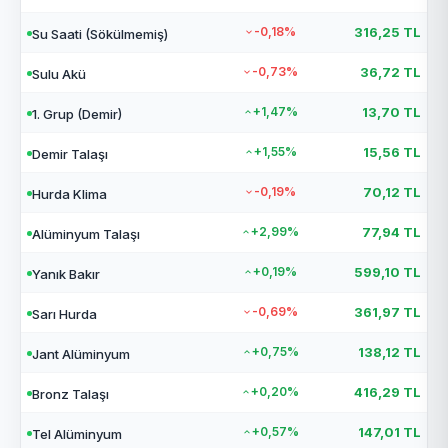
-0,18%
316,25 TL
Su Saati (Sökülmemiş)
-0,73%
36,72 TL
Sulu Akü
+1,47%
13,70 TL
1. Grup (Demir)
+1,55%
15,56 TL
Demir Talaşı
-0,19%
70,12 TL
Hurda Klima
+2,99%
77,94 TL
Alüminyum Talaşı
+0,19%
599,10 TL
Yanık Bakır
-0,69%
361,97 TL
Sarı Hurda
+0,75%
138,12 TL
Jant Alüminyum
+0,20%
416,29 TL
Bronz Talaşı
+0,57%
147,01 TL
Tel Alüminyum